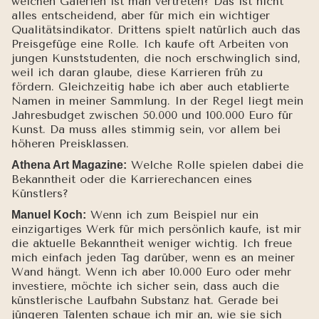
welchen Galerien ist man vertreten? Das ist nicht
alles entscheidend, aber für mich ein wichtiger
Qualitätsindikator. Drittens spielt natürlich auch das
Preisgefüge eine Rolle. Ich kaufe oft Arbeiten von
jungen Kunststudenten, die noch erschwinglich sind,
weil ich daran glaube, diese Karrieren früh zu
fördern. Gleichzeitig habe ich aber auch etablierte
Namen in meiner Sammlung. In der Regel liegt mein
Jahresbudget zwischen 50.000 und 100.000 Euro für
Kunst. Da muss alles stimmig sein, vor allem bei
höheren Preisklassen.
Welche Rolle spielen dabei die
Athena Art Magazine:
Bekanntheit oder die Karrierechancen eines
Künstlers?
Wenn ich zum Beispiel nur ein
Manuel Koch:
einzigartiges Werk für mich persönlich kaufe, ist mir
die aktuelle Bekanntheit weniger wichtig. Ich freue
mich einfach jeden Tag darüber, wenn es an meiner
Wand hängt. Wenn ich aber 10.000 Euro oder mehr
investiere, möchte ich sicher sein, dass auch die
künstlerische Laufbahn Substanz hat. Gerade bei
jüngeren Talenten schaue ich mir an, wie sie sich